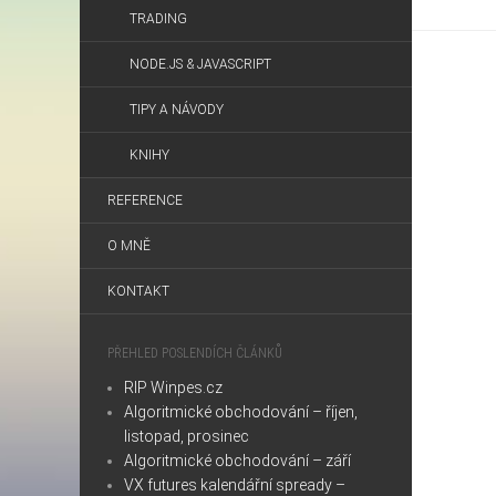
TRADING
NODE.JS & JAVASCRIPT
TIPY A NÁVODY
KNIHY
REFERENCE
O MNĚ
KONTAKT
PŘEHLED POSLENDÍCH ČLÁNKŮ
RIP Winpes.cz
Algoritmické obchodování – říjen,
listopad, prosinec
Algoritmické obchodování – září
VX futures kalendářní spready –