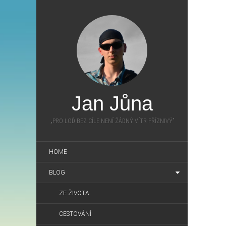
Jan Jůna
„PRO LOĎ BEZ CÍLE NENÍ ŽÁDNÝ VÍTR PŘÍZNIVÝ”
HOME
BLOG
ZE ŽIVOTA
CESTOVÁNÍ