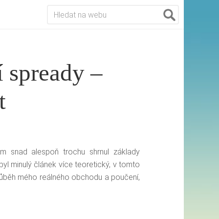
í spready –
t
em snad alespoň trochu shrnul základy
l minulý článek více teoretický, v tomto
průběh mého reálného obchodu a poučení,