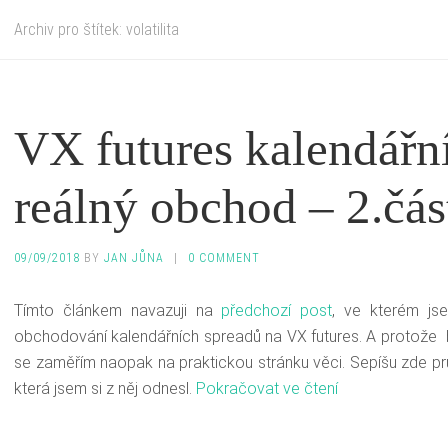
Archiv pro štítek: volatilita
VX futures kalendářn
reálný obchod – 2.čás
09/09/2018
BY
JAN JŮNA
|
0 COMMENT
Tímto článkem navazuji na
předchozí post
, ve kterém js
obchodování kalendářních spreadů na VX futures. A protože by
se zaměřím naopak na praktickou stránku věci. Sepíšu zde 
která jsem si z něj odnesl.
Pokračovat ve čtení