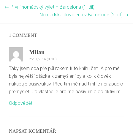
←
První nomádský výlet – Barcelona (1. díl)
Nomádská dovolená v Barceloně (2. díl)
→
1 COMMENT
Milan
25/11/2016 (08:38)
Taky jsem cca pře půl rokem tuto knihu četl. A pro mě
byla největší otázka k zamyšlení byla kolik člověk
nakupuje pasiv/aktiv. Před tím mě nad tímhle nenapadlo
přemýšlet. Co vlastně je pro mě pasivum a co aktivum.
Odpovědět
NAPSAT KOMENTÁŘ