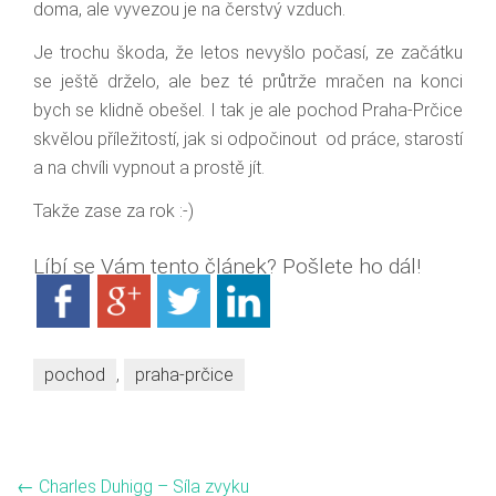
doma, ale vyvezou je na čerstvý vzduch.
Je trochu škoda, že letos nevyšlo počasí, ze začátku
se ještě drželo, ale bez té průtrže mračen na konci
bych se klidně obešel. I tak je ale pochod Praha-Prčice
skvělou příležitostí, jak si odpočinout od práce, starostí
a na chvíli vypnout a prostě jít.
Takže zase za rok :-)
Líbí se Vám tento článek? Pošlete ho dál!
pochod
,
praha-prčice
←
Charles Duhigg – Síla zvyku