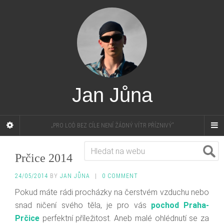
Jan Jůna
„PRO LOĎ BEZ CÍLE NENÍ ŽÁDNÝ VÍTR PŘÍZNIVÝ”
Prčice 2014
24/05/2014
BY
JAN JŮNA
|
0 COMMENT
Pokud máte rádi procházky na čerstvém vzduchu nebo
snad ničení svého těla, je pro vás
pochod Praha-
Prčice
perfektní příležitost. Aneb malé ohlédnutí se za