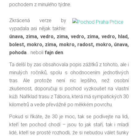
pochodem z minulého týdne.
Zkrácená verze by
vypadala asi nějak takhle:
únava, zima, vedro, zima, vedro, zima, vedro, hlad,
bolest, mokro, zima, mokro, radost, mokro, únava,
pohoda
… neboli
fajn den
.
Ta delší by zas obsahovala popis zážitků z tohoto, ale i
minulých ročníků, spolu s ohodnocením jednotlivých
tras. Ale protože není nic lepšího, než osobní
zkušenost, doporučuji si pochod vyzkoušet na vlastní
kúži. Naříklad trasu z Tábora, která má sympatických 30
kilometrů a vede převážně po měkkém povrchu.
Pokud si říkáte, že 30 je moc, tak se podívejte na lidi,
kteří ten pochod chodí – jsou to jak staří, tak i mladí
lidé, kteří se prostě rozhodli, že si nebudou válet šunky