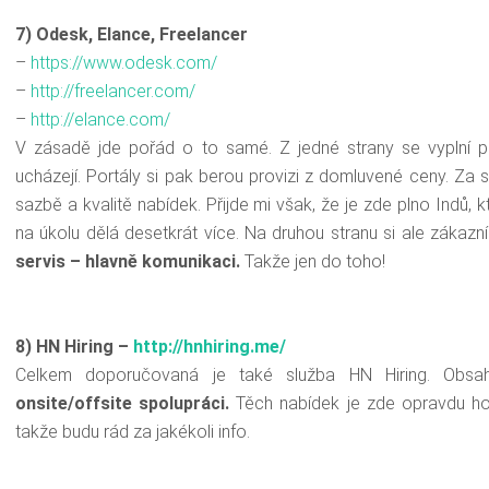
7) Odesk, Elance, Freelancer
–
https
://
www.odesk.com
/
–
http://
freelancer.com
/
–
http://
elance.com
/
V zásadě jde pořád o to samé. Z jedné strany se vyplní p
ucházejí. Portály si pak berou provizi z domluvené ceny. Za
sazbě a kvalitě nabídek. Přijde mi však, že je zde plno Indů, k
na úkolu dělá desetkrát více. Na druhou stranu si ale zákazní
servis – hlavně komunikaci.
Takže jen do toho!
8) HN Hiring –
http://hnhiring.me/
Celkem doporučovaná je také služba HN Hiring. Obsah
onsite/offsite spolupráci.
Těch nabídek je zde opravdu ho
takže budu rád za jakékoli info.