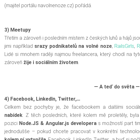
(majitel portálu navolnenoze.cz) pořádá.
3) Meetupy
Třetím a zároveň i posledním místem z českých luhů a hájů jsou
jimi například
srazy podnikatelů na volné noze
,
RailsGirls
,
R
Lidé si mnohem raději najmou freelancera, který chodí na ty
zároveň
žije i sociálním životem
.
— A teď do světa —
4) Facebook, LinkedIn, Twitter,…
Celkem bez pochyby je, že facebookem a dalšími sociáln
nabídek
. Z těch posledních, které kolem mě proletěly, byl
pozici
Node.JS & Angular.js developera
s možností part ti
jednodušše – pokud chcete pracovat v konkrétní technolog
kolem ní vytvořila
. Facebook, LinkedIn, Twitter.. a buď si p