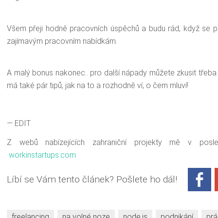
Všem přeji hodně pracovních úspěchů a budu rád, když se p
zajímavým pracovním nabídkám.
A malý bonus nakonec.. pro další nápady můžete zkusit třeb
má také pár tipů, jak na to a rozhodně ví, o čem mluví!
— EDIT
Z webů nabízejících zahraniční projekty mě v posle
workinstartups.com
Líbí se Vám tento článek? Pošlete ho dál!
freelancing
,
na volné noze
,
node.js
,
podnikání
,
pr