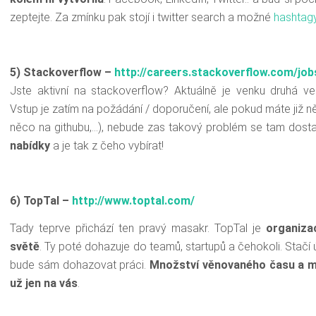
zeptejte. Za zmínku pak stojí i twitter search a možné
hashtag
5) Stackoverflow –
http://
careers.stackoverflow.com
/job
Jste aktivní na stackoverflow? Aktuálně je venku druhá v
Vstup je zatím na požádání / doporučení, ale pokud máte již 
něco na githubu,…), nebude zas takový problém se tam dost
nabídky
a je tak z čeho vybírat!
6) TopTal
–
http://
www.toptal.com
/
Tady teprve přichází ten pravý masakr. TopTal je
organiza
světě
. Ty poté dohazuje do teamů, startupů a čehokoli. Stačí 
bude sám dohazovat práci.
Množství věnovaného času a mí
už jen na vás
.