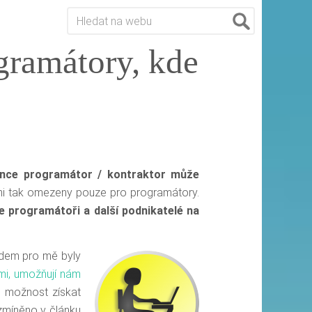
gramátory, kde
ance programátor / kontraktor může
 ani tak omezeny pouze pro programátory.
e programátoři a další podnikatelé na
vodem pro mě byly
mi,
umožňují nám
e možnost získat
 zmíněno v článku