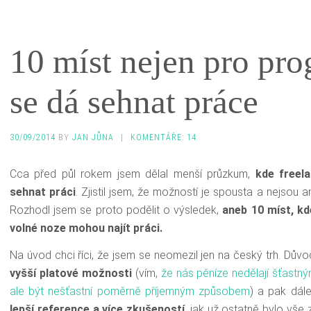
10 míst nejen pro pro
se dá sehnat práce
30/09/2014
BY
JAN JŮNA
|
KOMENTÁŘE: 14
Cca před půl rokem jsem dělal menší průzkum,
kde freel
sehnat práci
. Zjistil jsem, že možností je spousta a nejsou
Rozhodl jsem se proto podělit o výsledek,
a
neb 10 míst, kd
volné noze mohou najít práci.
Na úvod chci říci, že jsem se neomezil jen na český trh. Dů
vyšší platové možnosti
(vím,
že nás pěníze nedělají šťastný
ale být nešťastní poměrně příjemným způsobem
) a pak dál
lepší reference a více zkušeností
, jak už ostatně bylo vše