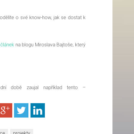
odělíte o své know-how, jak se dostat k
a
článek
na blogu
Miroslava Bajtoše, který
dní době zaujal například tento –
áce
,
projekty