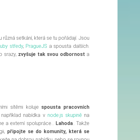
 různá setkání, která se tu pořádají. Jsou
uby středy
,
PragueJS
a spousta dalších.
to srazy,
zvyšuje tak svou odbornost
a
ími sítěmi koluje
spousta pracovních
a například nabídka v
node.js skupině
na
me a externí spolupráce…
Lahoda
.. Takže
ii,
připojte se do komunity, která se
očkejte na dobrou nabídku, nebo se rovnou