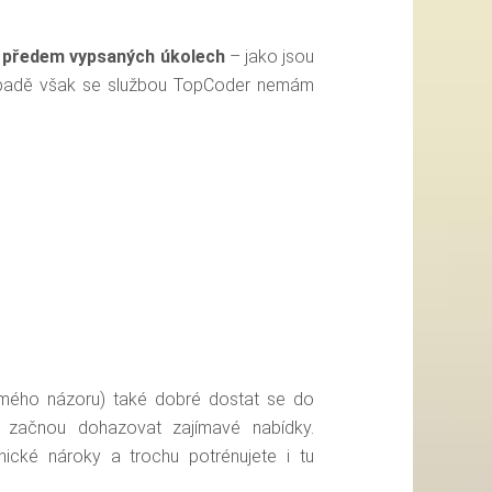
 předem vypsaných úkolech
– jako jsou
řípadě však se službou TopCoder nemám
 mého názoru) také dobré dostat se do
i začnou dohazovat zajímavé nabídky.
nické nároky a trochu potrénujete i tu