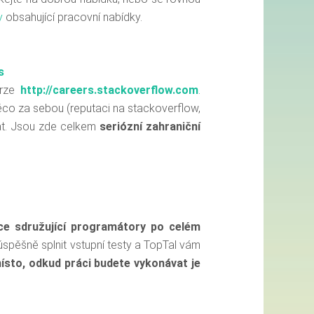
y
obsahující pracovní nabídky.
s
erze
http://
careers.stackoverflow.com
.
něco za sebou (reputaci na stackoverflow,
at. Jsou zde celkem
seriózní zahraniční
ce sdružující programátory po celém
úspěšně splnit vstupní testy a TopTal vám
sto, odkud práci budete vykonávat je