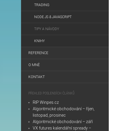
TRADING
NODE.JS & JAVASCRIPT
TIPY A NÁVODY
KNIHY
REFERENCE
O MNĚ
KONTAKT
PŘEHLED POSLENDÍCH ČLÁNKŮ
RIP Winpes.cz
Algoritmické obchodování – říjen,
listopad, prosinec
Algoritmické obchodování – září
VX futures kalendářní spready –