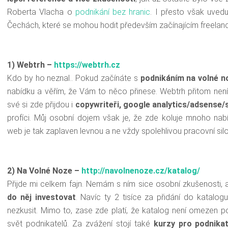
Roberta Vlacha o
podnikání bez hranic
. I přesto však uved
Čechách, které se mohou hodit především začínajícím freelan
1) Webtrh –
https
://
webtrh.cz
Kdo by ho neznal.. Pokud začínáte s
podnikáním na volné n
nabídku a věřím, že Vám to něco přinese. Webtrh přitom ne
své si zde přijdou i
copywriteři, google analytics/adsense/
profíci. Můj osobní dojem však je, že zde koluje mnoho nabí
web je tak zaplaven levnou a ne vždy spolehlivou pracovní silo
2) Na Volné Noze –
http://navolnenoze.cz/katalog/
Přijde mi celkem fajn. Nemám s ním sice osobní zkušenosti, 
do něj investovat
. Navíc ty 2 tisíce za přidání do katalo
nezkusit. Mimo to, zase zde platí, že katalog není omezen p
svět podnikatelů. Za zvážení stojí také
kurzy pro podnika