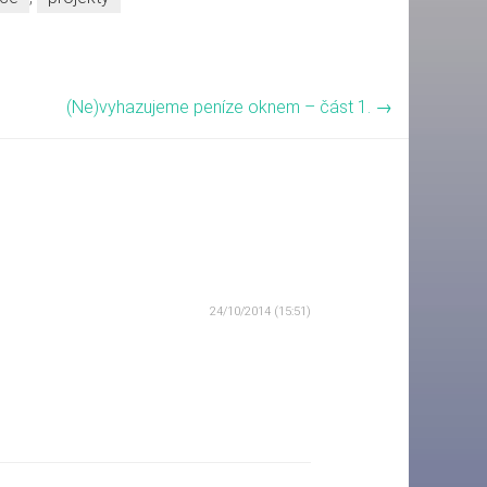
(Ne)vyhazujeme peníze oknem – část 1.
→
24/10/2014 (15:51)