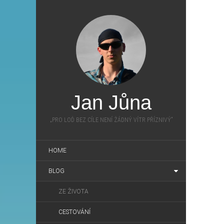
Jan Jůna
„PRO LOĎ BEZ CÍLE NENÍ ŽÁDNÝ VÍTR PŘÍZNIVÝ”
HOME
BLOG
ZE ŽIVOTA
CESTOVÁNÍ