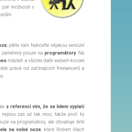
u pár možností v
cerům.
oze
, jděte tam. Nahoďte nějakou seriózní
ní zaměřený pouze na
programátory
. Na
seo
másteři a všichni další webem kovaní
dek právě od začínajících freelancerů a
u.
ale
z referencí vím, že se lidem vyplatí
gu nejsou zas až tak moc, takže proč to
ouze na programátory, ale obsahuje širší
tele na volné noze
, které Robert Vlach