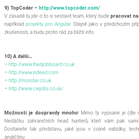
9) TopCoder –
http://www.topcoder.com/
V zásadě tu jde o to si sestavit team, který bude
pracovat na
například
projekty pro Angular
. Stejně jako v předchozím p
zkušenosti, a budu proto rád za bližší info.
10) A další…
–
http://
www.theitjobboard.co.uk
–
http://
www.indeed.com
–
http://
monster.co.uk
–
http://
www.cwjobs.co.uk
/
Možností je doopravdy mnoho
! Mimo ty vypsané je (dle
hledáčku zahraničních head hunterů, kteří vám pak sam
Dostanete tak představu, jaké jsou v cizině nabídky, tech
angličtinu..