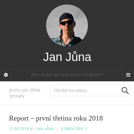
Jan Jůna
„PRO LOĎ BEZ CÍLE NENÍ ŽÁDNÝ VÍTR PŘÍZNIVÝ”
Archiv pro štítek:
spready
Report – první třetina roku 2018
12/05/2018
BY
JAN JŮNA
|
KOMENTÁŘE: 2