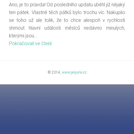
Ano, je to pravda! Od posledního updatu uběhl již nějaký
ten pátek. Vlastně těch pátků bylo trochu víc. Nakupilo
se toho už ale tolik, že to chce alespoň v rychlosti
shrnout hlavní události měsíců nedávno minulých,
kterými jsou…
Pokračovat ve čtení
© 2014,
www.janjuna.cz