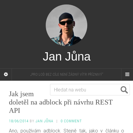
Jan Jůna
„PRO LOĎ BEZ CÍLE NENÍ ŽÁDNÝ VÍTR PŘÍZNIVÝ”
Jak jsem
doletěl na adblock při návrhu REST
API
18/06/2014
BY
JAN JŮNA
|
0 COMMENT
Ano, používám adblock. Stejně tak, jako v článku o