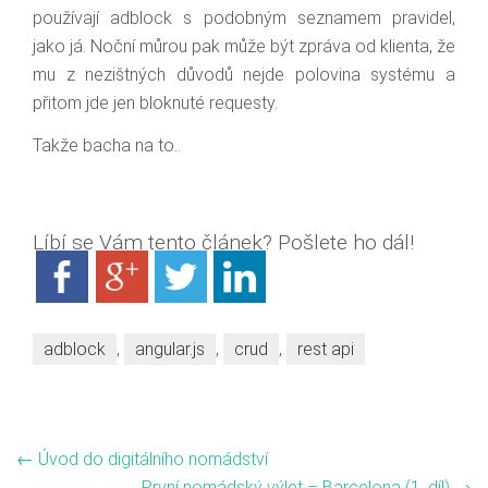
používají adblock s podobným seznamem pravidel,
jako já. Noční můrou pak může být zpráva od klienta, že
mu z nezištných důvodů nejde polovina systému a
přitom jde jen bloknuté requesty.
Takže bacha na to..
Líbí se Vám tento článek? Pošlete ho dál!
adblock
,
angular.js
,
crud
,
rest api
←
Úvod do digitálního nomádství
První nomádský výlet – Barcelona (1. díl)
→