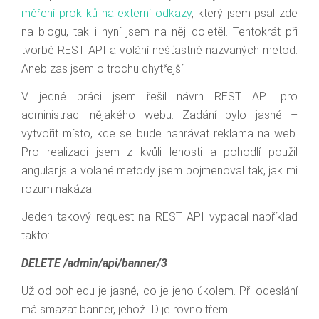
měření prokliků na externí odkazy
, který jsem psal zde
na blogu, tak i nyní jsem na něj doletěl. Tentokrát při
tvorbě REST API a volání nešťastně nazvaných metod.
Aneb zas jsem o trochu chytřejší.
V jedné práci jsem řešil návrh REST API pro
administraci nějakého webu. Zadání bylo jasné –
vytvořit místo, kde se bude nahrávat reklama na web.
Pro realizaci jsem z kvůli lenosti a pohodlí použil
angular.js a volané metody jsem pojmenoval tak, jak mi
rozum nakázal.
Jeden takový request na REST API vypadal například
takto:
DELETE /admin/api/banner/3
Už od pohledu je jasné, co je jeho úkolem. Při odeslání
má smazat banner, jehož ID je rovno třem.