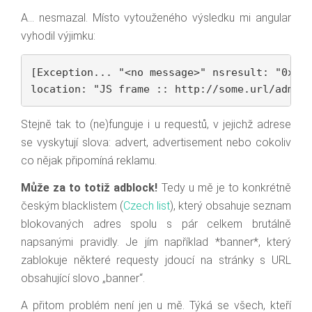
A… nesmazal. Místo vytouženého výsledku mi angular
vyhodil výjimku:
[Exception... "<no message>" nsresult: "0x805
location: "JS frame :: http://some.url/admin
Stejně tak to (ne)funguje i u requestů, v jejichž adrese
se vyskytují slova: advert, advertisement nebo cokoliv
co nějak připomíná reklamu.
Může za to totiž adblock!
Tedy u mě je to konkrétně
českým blacklistem (
Czech list
), který obsahuje seznam
blokovaných adres spolu s pár celkem brutálně
napsanými pravidly. Je jím například *banner*, který
zablokuje některé requesty jdoucí na stránky s URL
obsahující slovo „banner“.
A přitom problém není jen u mě. Týká se všech, kteří