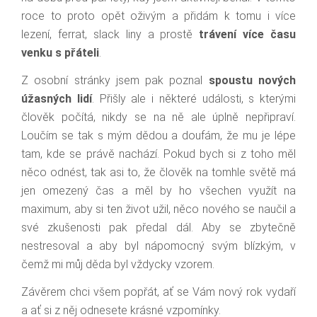
roce to proto opět oživým a přidám k tomu i více
lezení, ferrat, slack liny a prostě
trávení více času
venku s přáteli
.
Z osobní stránky jsem pak poznal
spoustu nových
úžasných lidí
. Přišly ale i některé události, s kterými
člověk počítá, nikdy se na ně ale úplně nepřipraví.
Loučím se tak s mým dědou a doufám, že mu je lépe
tam, kde se právě nachází. Pokud bych si z toho měl
něco odnést, tak asi to, že člověk na tomhle světě má
jen omezený čas a měl by ho všechen využít na
maximum, aby si ten život užil, něco nového se naučil a
své zkušenosti pak předal dál. Aby se zbytečně
nestresoval a aby byl nápomocný svým blízkým, v
čemž mi můj děda byl vždycky vzorem.
Závěrem chci všem popřát, ať se Vám nový rok vydaří
a ať si z něj odnesete krásné vzpomínky.