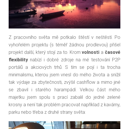
Z pracovního světa mě potkalo štěstí v neštěstí. Po
vyhořelém projektu (s téměř žádnou prodlevou) přišel
projekt další, který stojí za to. Krom
volnosti
a
časové
flexibility
nabízí i dobré zdroje na mé testování P2P
portálů a akciových trhů. S tím se pojí i ta trocha
minimalismu, kterou jsem vnesl do mého života a snížil
tak výdaje za zbytečnosti, zvýšil cashflow a mimo jiné
se zbavil i starého harampádí. Velkou část mého
majetku jsem spolu s prací zabalil do jedné zelené
krosny a není tak problém pracovat například z kavárny,
parku nebo třeba z druhé strany světa: