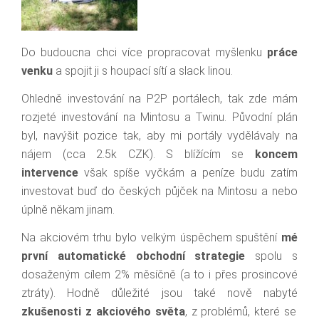
Do budoucna chci více propracovat myšlenku
práce
venku
a spojit ji s houpací sítí a slack linou.
Ohledně investování na P2P portálech, tak zde mám
rozjeté investování na Mintosu a Twinu. Původní plán
byl, navýšit pozice tak, aby mi portály vydělávaly na
nájem (cca 2.5k CZK). S blížícím se
koncem
intervence
však spíše vyčkám a peníze budu zatím
investovat buď do českých půjček na Mintosu a nebo
úplně někam jinam.
Na akciovém trhu bylo velkým úspěchem spuštění
mé
první automatické obchodní strategie
spolu s
dosaženým cílem 2% měsíčně (a to i přes prosincové
ztráty). Hodně důležité jsou také nově nabyté
zkušenosti z akciového světa
, z problémů, které se