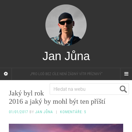
Jan Jůna
„PRO LOĎ BEZ CÍLE NENÍ ŽÁDNÝ VÍTR PŘÍZNIVÝ”
Jaký byl rok
2016 a jaký by mohl být ten příští
01/01/2017
BY
JAN JŮNA
|
KOMENTÁŘE: 5