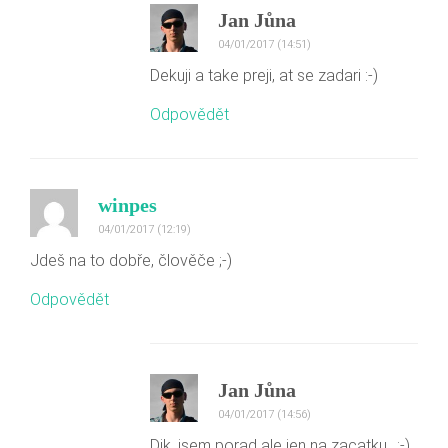
Jan Jůna
04/01/2017 (14:51)
Dekuji a take preji, at se zadari :-)
Odpovědět
winpes
04/01/2017 (12:19)
Jdeš na to dobře, člověče ;-)
Odpovědět
Jan Jůna
04/01/2017 (14:56)
Dik, jsem porad ale jen na zacatku.. :-)