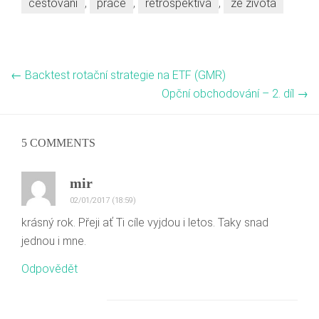
cestování
,
práce
,
retrospektiva
,
ze života
←
Backtest rotační strategie na ETF (GMR)
Opční obchodování – 2. díl
→
5 COMMENTS
mir
02/01/2017 (18:59)
krásný rok. Přeji ať Ti cíle vyjdou i letos. Taky snad
jednou i mne.
Odpovědět