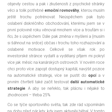
objevily cestou a pak i zkušenosti z psychické stránky
věci a tolik potřebné
emoční rovnováhy
, kterou musím
ještě trochu potrénovat. Neúspěchem pak bylo
oslabení diskréčního obchodování, kterému jsem se v
první polovině roku věnoval mnohem více a troufám si i
říci, že s úspěchem. Dále pak změna v myšlení a (musím
si šáhnout na srdce) občas i trochu toho rozhazování a
oslabené motivace. Celkově se však rok po
investorské stránce vydařil a vydělaný příjem mi pokryl
více jak měsíc na kanárských ostrovech. V novém roce
chci proto více zapojit dostupný kapitál, navýšit pozice
na automatické strategii, více se pustit do
opcí
a v
prvním čtvrtletí také začít testovat
další automatické
strategie
. A aby se neřeklo, tak plácnu i nějaké to
zhodnocení – třeba 25%.
Co se týče sportovního světa, tak zde rád vzpomínám
na dobu před pár lety, kdy jsem aktivněji běhal. V tomto