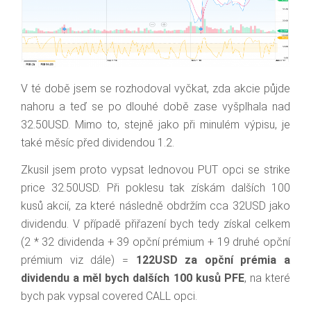
V té době jsem se rozhodoval vyčkat, zda akcie půjde
nahoru a teď se po dlouhé době zase vyšplhala nad
32.50USD. Mimo to, stejně jako při minulém výpisu, je
také měsíc před dividendou 1.2.
Zkusil jsem proto vypsat lednovou PUT opci se strike
price 32.50USD. Při poklesu tak získám dalších 100
kusů akcií, za které následně obdržím cca 32USD jako
dividendu. V případě přiřazení bych tedy získal celkem
(2 * 32 dividenda + 39 opční prémium + 19 druhé opční
prémium viz dále) =
122USD za opční prémia a
dividendu a měl bych dalších 100 kusů PFE
, na které
bych pak vypsal covered CALL opci.