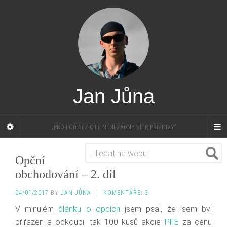
Jan Jůna
„PRO LOĎ BEZ CÍLE NENÍ ŽÁDNÝ VÍTR PŘÍZNIVÝ”
Opční
obchodování – 2. díl
04/01/2017
BY
JAN JŮNA
|
KOMENTÁŘE: 3
V minulém
článku o opcích
jsem psal, že jsem byl
přiřazen a odkoupil tak 100 kusů akcie
PFE
za cenu