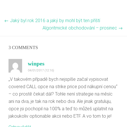
←
Jaký byl rok 2016 a jaký by mohl být ten příští
Algoritmické obchodování – prosinec
→
3 COMMENTS
winpes
04/01/2017 (12:16)
„V takovém případě bych nejspíše začal vypisovat
covered CALL opce na strike price pod nákupní cenou“
– co prostě čekat dál? Tohle není strategie na měsíc
ani na dva, je tak na rok nebo dva. Ale jinak gratuluju,
opce jsi pochopil na 100% a teď to můžeš uplatnit na
jakoukoliv optionable akcii nebo ETF. A vo tom to je!