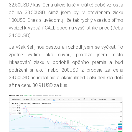
32.50USD / kus. Cena akcie také v krátké době vzrostla
až na 33.50USD, čímž jsem byl v otevřeném zisku
100USD. Dnes si uvědomuji, že tak rychlý vzestup přímo
vybízel k vypsání CALL opce na vyšší strike price (třeba
34.50USD).
Já však šel jinou cestou a rozhodl jsem se vyčkat. To
zpětně vydím jako chybu, protože jsem místo
inkasování zisku v podobě opčního prémia a buď
podržení si akcií nebo 200USD z prodeje za cenu
34.50USD neudělal nic a akcie ihned další den šla dolů
až na cenu 30.91USD za kus.