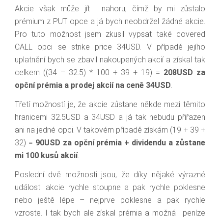
Akcie však může jít i nahoru, čímž by mi zůstalo
prémium z PUT opce a já bych neobdržel žádné akcie.
Pro tuto možnost jsem zkusil vypsat také covered
CALL opci se strike price 34USD. V případě jejího
uplatnění bych se zbavil nakoupených akcií a získal tak
celkem ((34 – 32.5) * 100 + 39 + 19) =
208USD za
opční prémia a prodej akcií na ceně 34USD
.
Třetí možností je, že akcie zůstane někde mezi těmito
hranicemi 32.5USD a 34USD a já tak nebudu přiřazen
ani na jedné opci. V takovém případě získám (19 + 39 +
32) =
90USD za opční prémia + dividendu a zůstane
mi 100 kusů akcií
.
Poslední dvě možnosti jsou, že díky nějaké výrazné
události akcie rychle stoupne a pak rychle poklesne
nebo ještě lépe – nejprve poklesne a pak rychle
vzroste. I tak bych ale získal prémia a možná i peníze