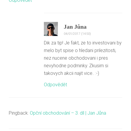
Odpovědět
Jan Jůna
04/01/2017 (14:50)
Dik za tip! Je fakt, ze to investovani by
melo byt spise o hledani prilezitosti,
nez nucene obchodovani i pres
nevyhodne podminky. Zkusim si
takovych akcii najit vice.. :-)
Odpovědět
Pingback:
Opční obchodování – 3. díl | Jan Jůna