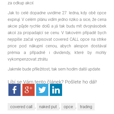
za odkup akcií.
Jak to celé dopadne uvidíme 27. ledna, kdy obě opce
expirují. V celém plánu vidím jedno riziko a sice, že cena
akcie půjde rychle dolů a já tak budu mít dvojnásobek
akcií za propadající se cenu. V takovém případě bych
nejspíše začal vypisovat covered CALL opce na strike
price pod nákupní cenou, abych alespon dostával
prémia a případně i dividendy, které by mohly
vykompenzovat ztrátu.
Jakmile bude příležitost, tak sem hodím další update.
Líbí se Vám tento článek? Pošlete ho dál!
covered call
,
naked put
,
opce
,
trading