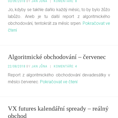
03/09/2018
BY
JAN JŮNA
|
KOMENTÁŘE: 8
Jo, kdyby se takhle dařilo každý měsíc, to by bylo žůžo
labůžo.. Aneb je tu další report z algoritmického
obchodování, tentokrát za měsíc srpen.
Pokračovat ve
čtení
Algoritmické obchodování – červenec
22/08/2018
BY
JAN JŮNA
|
KOMENTÁŘE: 4
Report z algoritmického obchodování devadesátky v
měsíci červenec.
Pokračovat ve čtení
VX futures kalendářní spready – reálný
obchod