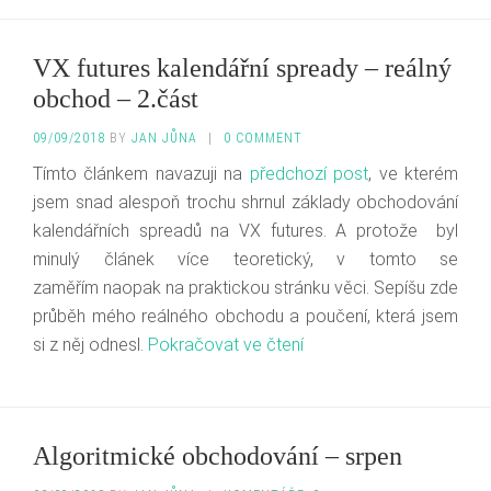
VX futures kalendářní spready – reálný
obchod – 2.část
09/09/2018
BY
JAN JŮNA
|
0 COMMENT
Tímto článkem navazuji na
předchozí post
, ve kterém
jsem snad alespoň trochu shrnul základy obchodování
kalendářních spreadů na VX futures. A protože byl
minulý článek více teoretický, v tomto se
zaměřím naopak na praktickou stránku věci. Sepíšu zde
průběh mého reálného obchodu a poučení, která jsem
si z něj odnesl.
Pokračovat ve čtení
Algoritmické obchodování – srpen