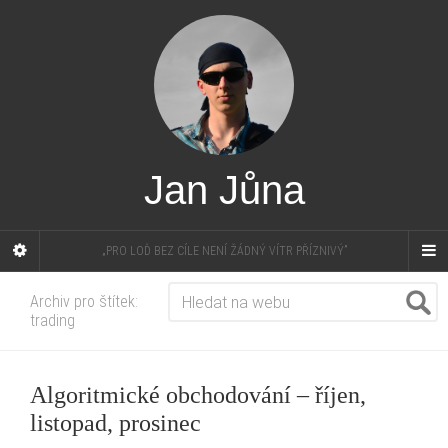
Jan Jůna
„PRO LOĎ BEZ CÍLE NENÍ ŽÁDNÝ VÍTR PŘÍZNIVÝ”
Archiv pro štítek:
trading
Algoritmické obchodování – říjen,
listopad, prosinec