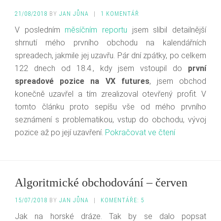
21/08/2018
BY
JAN JŮNA
|
1 KOMENTÁŘ
V posledním
měsíčním reportu
jsem slíbil detailnější
shrnutí mého prvního obchodu na kalendářních
spreadech, jakmile jej uzavřu. Pár dní zpátky, po celkem
122 dnech od 18.4., kdy jsem vstoupil do
první
spreadové pozice na VX futures
, jsem obchod
konečně uzavřel a tím zrealizoval otevřený profit. V
tomto článku proto sepíšu vše od mého prvního
seznámení s problematikou, vstup do obchodu, vývoj
pozice až po její uzavření.
Pokračovat ve čtení
Algoritmické obchodování – červen
15/07/2018
BY
JAN JŮNA
|
KOMENTÁŘE: 5
Jak na horské dráze. Tak by se dalo popsat