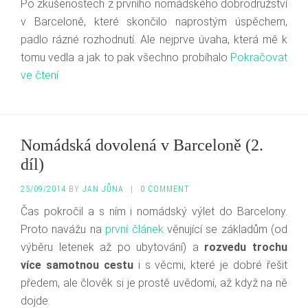
Po zkušenostech z prvního nomádského dobrodružství
v Barceloně, které skončilo naprostým úspěchem,
padlo rázné rozhodnutí. Ale nejprve úvaha, která mě k
tomu vedla a jak to pak všechno probíhalo
Pokračovat
ve čtení
Nomádská dovolená v Barceloně (2.
díl)
25/09/2014
BY
JAN JŮNA
|
0 COMMENT
Čas pokročil a s ním i nomádský výlet do Barcelony.
Proto navážu na
první článek
věnující se základům (od
výběru letenek až po ubytování) a
rozvedu trochu
více samotnou cestu
i s věcmi, které je dobré řešit
předem, ale člověk si je prostě uvědomí, až když na ně
dojde.