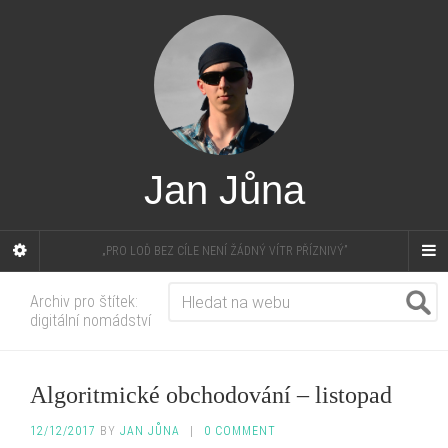
Jan Jůna
„PRO LOĎ BEZ CÍLE NENÍ ŽÁDNÝ VÍTR PŘÍZNIVÝ”
Archiv pro štítek:
digitální nomádství
Algoritmické obchodování – listopad
12/12/2017
BY
JAN JŮNA
|
0 COMMENT