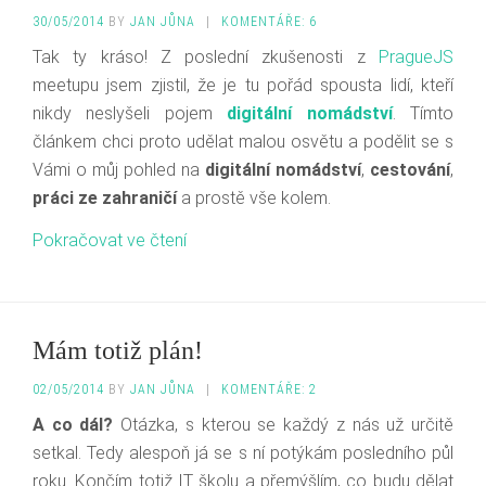
30/05/2014
BY
JAN JŮNA
|
KOMENTÁŘE: 6
Tak ty kráso! Z poslední zkušenosti z
PragueJS
meetupu jsem zjistil, že je tu pořád spousta lidí, kteří
nikdy neslyšeli pojem
digitální nomádství
. Tímto
článkem chci proto udělat malou osvětu a podělit se s
Vámi o můj pohled na
digitální nomádství
,
cestování
,
práci ze zahraničí
a prostě vše kolem.
Pokračovat ve čtení
Mám totiž plán!
02/05/2014
BY
JAN JŮNA
|
KOMENTÁŘE: 2
A co dál?
Otázka, s kterou se každý z nás už určitě
setkal. Tedy alespoň já se s ní potýkám posledního půl
roku. Končím totiž IT školu a přemýšlím, co budu dělat