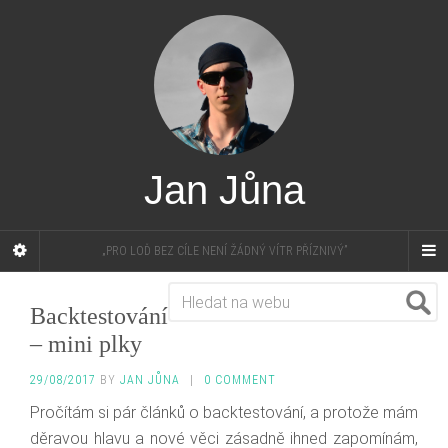
Jan Jůna
„PRO LOĎ BEZ CÍLE NENÍ ŽÁDNÝ VÍTR PŘÍZNIVÝ”
Backtestování
– mini plky
29/08/2017
BY
JAN JŮNA
|
0 COMMENT
Pročítám si pár článků o backtestování, a protože mám
děravou hlavu a nové věci zásadně ihned zapomínám,