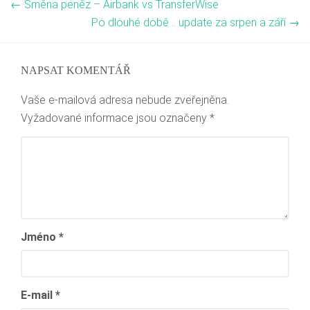
←
Směna peněz – Airbank vs TransferWise
Po dlouhé době .. update za srpen a září
→
NAPSAT KOMENTÁŘ
Vaše e-mailová adresa nebude zveřejněna.
Vyžadované informace jsou označeny
*
Jméno
*
E-mail
*