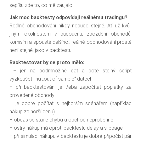
sepíšu zde to, co mě zaujalo.
Jak moc backtesty odpovídají reálnému tradingu?
Reálné obchodování nikdy nebude stejné. Ať už kvůli
jiným okolnostem v budoucnu, zpoždění obchodů,
komisím a spoustě dalšího.. reálné obchodování prostě
není stejné, jako v backtestu.
Backtestovat by se proto mělo:
– jen na podmnožině dat a poté stejný script
vyzkoušet i na „out of sample“ datech
– při backtestování je třeba započítat poplatky za
provedené obchody
– je dobré počítat s nejhorším scénářem (například
nákup za horší cenu)
– občas se stane chyba a obchod neproběhne
– ostrý nákup má oproti backtestu delay a slippage
– při simulaci nákupu v backtestu je dobré připočíst pár